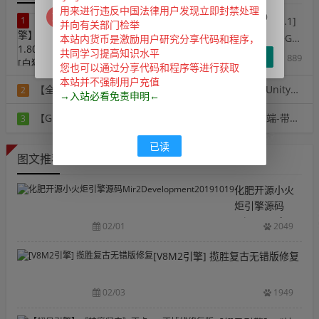
用来进行违反中国法律用户发现立即封禁处理
很抱歉，无法完成本次请求。http状态码：0
1
【战神引擎】传奇手游1.80天龙盛世[白猪3.1]
并向有关部门检举
最新整理Win系复古服务端+安卓苹果双端+GM
本站内货币是激励用户研究分享代码和程序，
共同学习提高知识水平
授权后台+详细搭建教程
确定
阅读：889
您也可以通过分享代码和程序等进行获取
本站并不强制用户充值
【全网独家】水晶三端【08更新04】水晶韩版传奇2 Unity三端重置单机版一键端
2
→入站必看免责申明←
阅读：359
【GEE引擎】独家东方铭文神器BUFF复古三职业服务端-带假人-铭文-宠物-自动回收
3
阅读：395
已读
图文推荐
化肥开源小火
炬引擎源码
Mir2Developmen
02/01
2049
[V8M2引擎] 揽胜复古无错版修复
02/03
1949