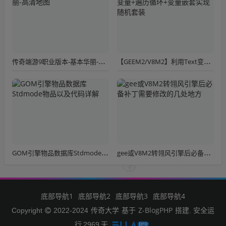
传奇端游9职业版本-基本华丽-高清地图
【GEEM2/V8M2】利用Text变量+遍历循环+变量嵌套实现随机套装
GOM引擎物品数据库Stdmode物品以及代码详解
gee或V8M2转翎风引擎后必备补丁需要修改的几处地方
底部导航1
底部导航2
底部导航3
底部导航4
传奇大学
Z-BlogPHP
Copyright
2022-2024
基于
搭建. 安全运
行
2969
天